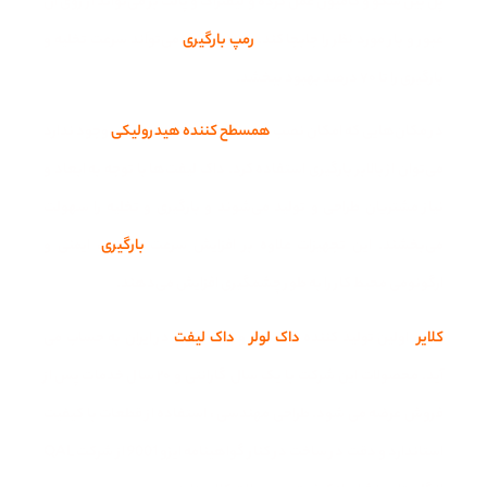
پل بین سکو و کامیون عمل کرده و لیفتراک و پالت بر می‌تواند از روی آن
عبور و بار مورد نظر را جابجا کند.
رمپ بارگیری
می‌تواند سرعت تخلیه و
بارگیری را تا ۷۰ درصد بهبود ببخشد.
در مکان‌هایی که امکان نصب
همسطح کننده هیدرولیکی
وجود ندارد
می‌توان از بالابر بارگیری استفاده کرد. داک لیفت‌ها با توجه به ابعاد و
نیاز مشتریان طراحی و تولید می‌شوند و بارگیری و تخلیه را سهولت
می‌بخشند. این تجهیزات علاوه بر افزایش سرعت
بارگیری
، ایمنی و
ارگونومی محیط کار را به طور چشمگیری افزایش می‌دهند.
کلایر
، اولین تولید کننده
داک لولر
و
داک لیفت
در ایران به حساب می
آید. محصولات این شرکت با یک سال گارانتی و ۲۰ سال خدمات پس از
فروش عرضه می شود. طراحی مهندسی ، استفاده از قطعات با کیفیت
استاندارد و دقت در ساخت در کنار گواهینامه ایزو 9001 از شرکت QAL