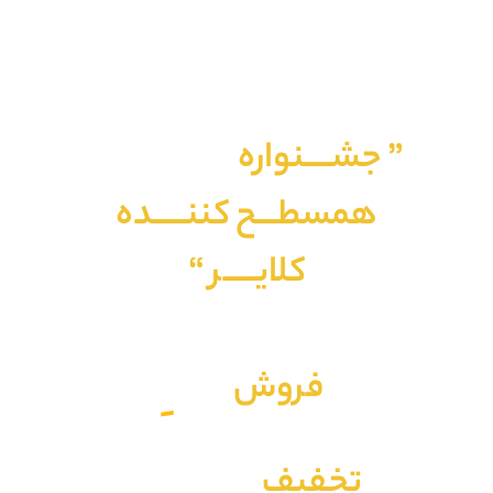
” جشــــنواره
یلــــــــدایی
همسطـــح کننـــــده
کلایـــــر “
فروش
ویژه
تخفیف
استثنایی