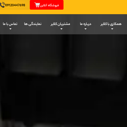
09120447698
فروشگاه آنلاین
همکاری با کلایر
درباره ما
مشتریان کلایر
نمایندگی ها
تماس با ما