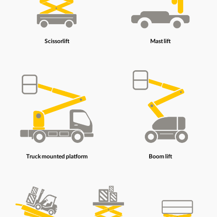
Scissorlift
Mast lift
Truck mounted platform
Boom lift