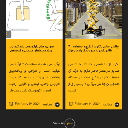
7 چالش‌ اساسی کار در ارتفاع و استفاده از
اصول و مبانی ارگونومی بلند کردن بار
بالابر نفربر به عنوان یک راه حل مؤثر
ویژه محیط‌های صنعتی و غیرصنعتی
یکی از مفاهیمی که تقریبا تمامی
ارگونومی به چه معناست ؟ ارگونومی
صنایع در عصر حاضر ملزم به درک آن
عبارت است از، طراحی و برنامه‌ریزی
هستند، کار در ارتفاع است. این مسئله
وظایف، تجهیزات و محیط کار جهت
همچنین چالش بزرگی در بسیاری از
افزایش راحتی، ایمنی و کارایی. رعایت
کسب
اصول ارگونومیک نقش عمده‌ای
February 19, 2024
February 14, 2024
مطالعه
مطالعه
View All