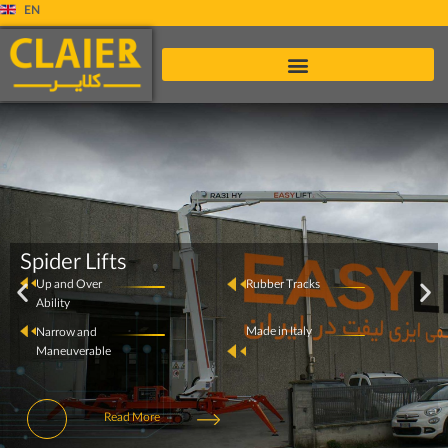
EN
Spider Lifts
Up and Over
Rubber Tracks
Ability
Made in Italy
Narrow and
Maneuverable
Read More