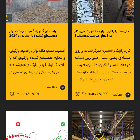
داربست یا بالابر سیار ؟ کدام یک برای کار
راهنمای گام به گام نصب داک لولر
در ارتفاع مناسب‌تر هستند ؟
(همسطح کننده) با استاندارد 2024
کار در ارتفاع مستلزم تمرکز شدید بر روی
اهمیت نصب داک لولر در محیط بارگیری
مسئله‌ی ایمنی است. اصلی‌ترین مسئله
و تخلیه همسطح کننده بارگیری که با
در حفظ ایمنی کارگران، داشتن تجهیزات
نام داک لولر یا رمپ بارگیری هم شناخته
مناسب است. برای سال‌ها، داربست،
می‌شود، یکی از ابزارهای اساسی در
نردبان یا چهارپایه، امن‌ترین
مطالعه
March 8, 2024
February 28, 2024
مطالعه