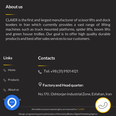
About us
CLAIER is the first and largest manufacturer of scissor lifts and dock
levelers in Iran which currently provides a vast range of lifting
machines such as truck mounted platforms, spider lifts, boom lifts
and green house trollies. Our goal is to offer high quality durable
products and best after sales services to our customers.
Contacts
Links
Home
Tel: +98 (31) 9101 4121
Products
Factory and Head quarter:
About us
No.170 , Oshtorjan Industrial Zone, Esfahan, Iran
Contact us
All intellectual and material rights are reserved for
CLAIER
Design, programming and optimization of the site by
Bhidoo Digital Marketing Agency