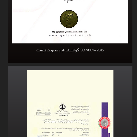
گواهینامه ایزو مدیریت کیفیت ISO:9001 – 2015