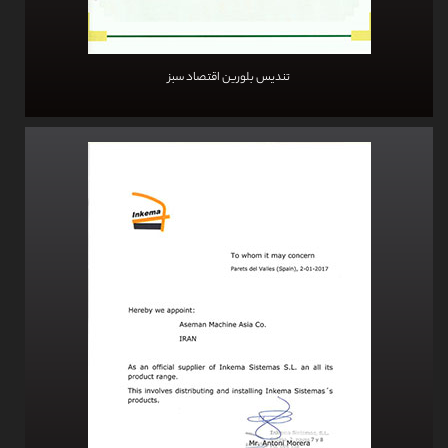
تندیس بلورین اقتصاد سبز