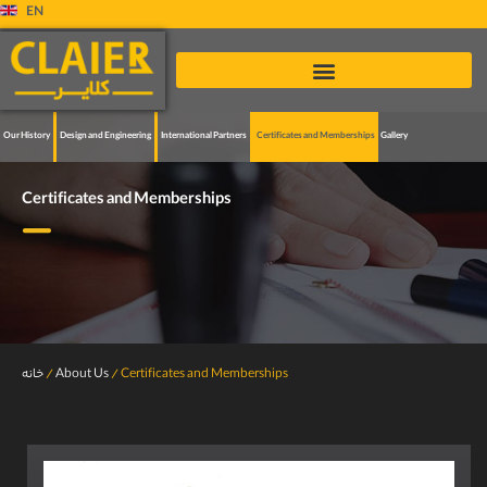
EN
Our History
Design and Engineering
International Partners
Certificates and Memberships
Gallery
Certificates and Memberships
خانه
/
About Us
/
Certificates and Memberships