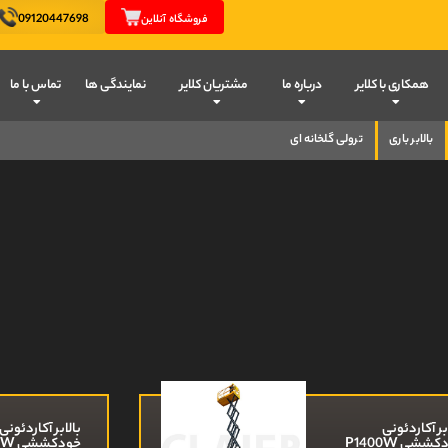
09120447698
فروشگاه آنلاین
همکاری با کلایر
درباره ما
مشتریان کلایر
نمایندگی ها
تماس با ما
بالابر باری
ترولی گلخانه ای
بر آکاردئونی
بالابر آکاردئونی
ششی P1400W
خودکششی P1600W