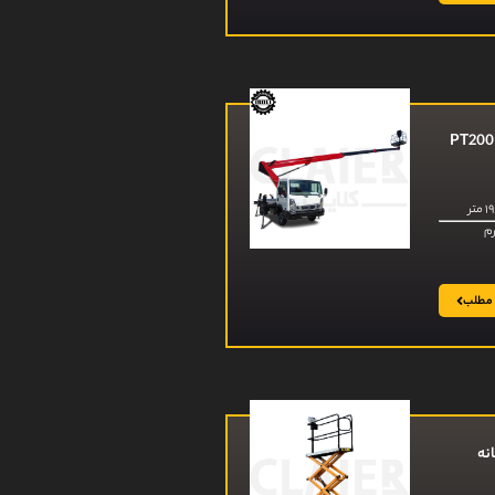
 مطلب
انه