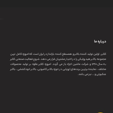
درباره ما
کلایر ، اولین تولید کننده بالابر و همسطح کننده بارانداز در ایران است که امروزه کامل ترین
مجموعه بالابر هیدرولیکی را در اختیار مشتریان قرار می دهد. شروع فعالیت صنعتی کلایر
به سال ۱۳۶۰ و شرکت ماشین اجزاء باز می گردد. امروزه کلایر علاوه بر تولید محصولات
مختلف ، نماینده برترین برندهای اروپایی در حوزه بالابر کامیونی، بالابر خودکششی ، بالابر
عنکبوتی و … نیز می باشد.