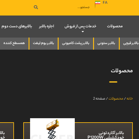
FA
صفحه نخست
محصولات
خدمات پس از فروش
اجاره بالابر
بالابرهای دست دوم
بالابر قیچی
بالابر ستونی
بالابر پشت کامیونی
بالابر بوم لیفت
همسطح کننده
محصولات
خانه
/
محصولات
/
صفحه 2
بالابر آکاردئونی
بالا
خودکششی P1200W
خودک