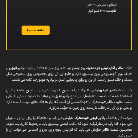
ارتفاع دسترسی: ۱۰ متر
ظرفیت: ۳۰۰ کیلوگرم
ادامه مطلب
حرکت
بالابر آکاردئونی خودمحرک
روی زمین توسط نیروی برق انجام می شود.
بالابر قیچی
بر
خلاف نوع آلومینیومی وزن بیشتری دارد و جابجایی آن روی بخصوص روی سطوحی مثل
سنگ و خاک دشوار است. از این رو برای جابجایی آسان تر نیاز به موتور جداگانه می باشد.
در ساخت
بالابر هیدرولیکی
کلایر از دو تیپ چرخ بادی خودرویی و یا چرخ صنعتی تو پر
استفاده شده است. سیستم فرمان این نوع
بالابر نفری
می تواند به صورت دستی یا برقی
باشد. تفاوت بالابر خودمحرک با خودکششی آن است که نیاز به جک های تثبیت کننده دارد
و نمی توان آن را در حالت باز شده روی زمین به حرکت در آورد.
سرعت کار به کمک
بالابر قیچی خودمحرک
افزایش می یابد و انجام کار را برای اپراتور تسهیل
می شود. اما باید در نظر گرفته شود که نکات ایمنی بیشتری باید در محیط کار رعایت شود.
همچنین
قیمت بالابر
افزایش می یابد که افزایش بهره وری نیروی انسانی می تواند آن را
جبران کند.