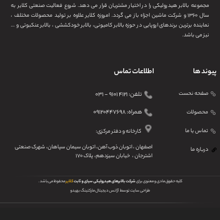
مجموعه بالابر هیدرولیکی را در اختیار مشتریان قرار می دهد. شروع فعالیت صنعتی کلایر به
سال ۱۳۶۰ و شرکت ماشین اجزاء باز می گردد. امروزه کلایر علاوه بر تولید محصولات مختلف ،
نماینده برترین برندهای اروپایی در حوزه بالابر کامیونی، بالابر خودکششی ، بالابر عنکبوتی و …
نیز می باشد.
پیوند ها
اطلاعات تماس
صفحه نحست
تلفن: ۴۱۲۱ ۹۱۰۱ - ۰۳۱
همراه: ۰۹۱۲۰۴۴۷۶۹۸
محصولات
تماس یا ما
کارخانه و دفتر مرکزی:
اصفهان ، اتوبان ذوب آهن، اتوبان سیمان سپاهان، شهرک صنعتی
درباره ما
اشترجان ، خیابان سیزدهم، پلاک ۱۷۰
کلیه حقوق مادی و معنوی برای
شرکت بالابرهای هیدرولیکی سیای و ثابت
کلایر
محفوظ می‌باشد .
طراحی سایت توسط
آ
ژانس دیجیتال مارکتینگ بهیدو