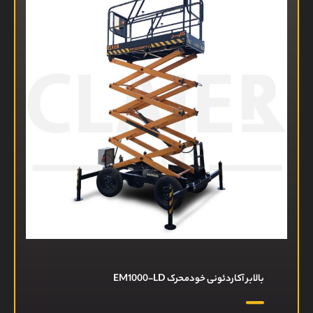
بالابر آکاردئونی خودمحرک EM1000-LD