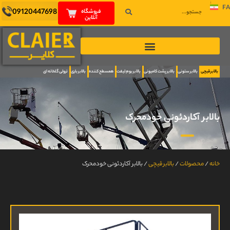
FA
09120447698
فروشگاه
آنلاین
بالابر قیچی
بالابر ستونی
بالابر پشت کامیونی
بالابر بوم لیفت
همسطح کننده
بالابر باری
ترولی گلخانه ای
بالابر آکاردئونی خودمحرک
خانه
/
محصولات
/
بالابر قیچی
/
بالابر آکاردئونی خودمحرک