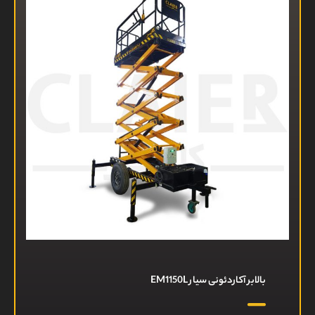
بالابر آکاردئونی سیار EM1150L