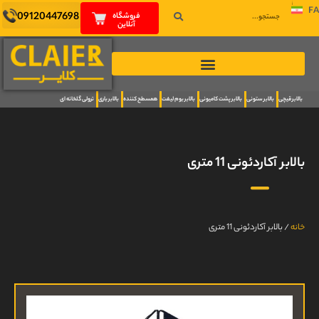
FA
09120447698
فروشگاه
آنلاین
بالابر قیچی
بالابر ستونی
بالابر پشت کامیونی
بالابر بوم لیفت
همسطح کننده
بالابر باری
ترولی گلخانه ای
بالابر آکاردئونی 11 متری
خانه
/
بالابر آکاردئونی 11 متری