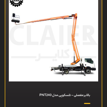
بالابر مفصلی – تلسکوپی مدل PNT240