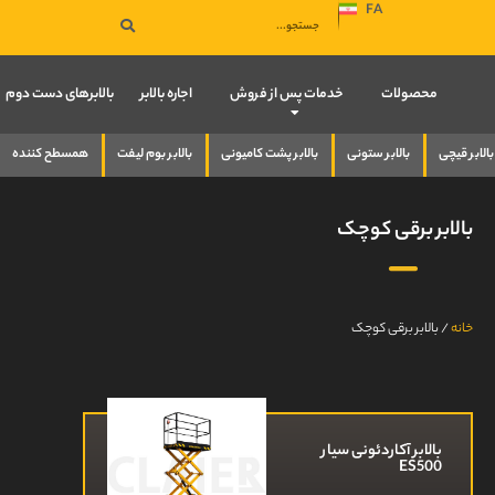
FA
صفحه نخست
محصولات
خدمات پس از فروش
اجاره بالابر
بالابرهای دست دوم
بالابر قیچی
بالابر ستونی
بالابر پشت کامیونی
بالابر بوم لیفت
همسطح کننده
بالابر برقی کوچک
خانه
/
بالابر برقی کوچک
بالابر آکاردئونی سیار
ES500