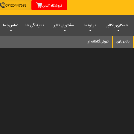
09120447698
فروشگاه آنلاین
همکاری با کلایر
درباره ما
مشتریان کلایر
نمایندگی ها
تماس با ما
بالابر باری
ترولی گلخانه ای