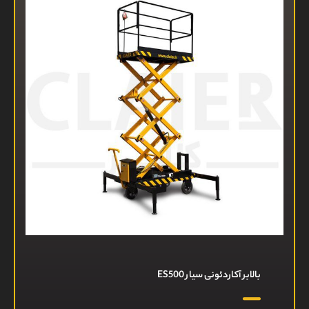
بالابر آکاردئونی سیار ES500