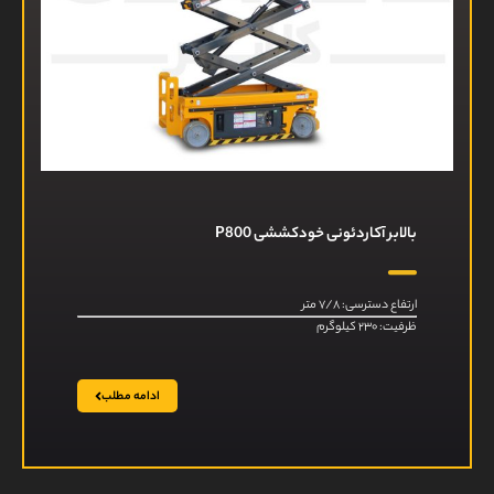
بالابر آکاردئونی خودکششی P800
ارتفاع دسترسی: ۷/۸ متر
ظرفیت: ۲۳۰ کیلوگرم
ادامه مطلب