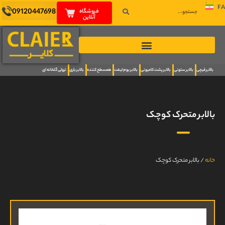
FA
09120447698
فروشگاه
آنلاین
بالابر قیچی
بالابر ستونی
بالابر پشت کامیونی
بالابر بوم لیفت
همسطح کننده
بالابر باری
ترولی گلخانه ای
بالابر متحرک کوچک
خانه
/
بالابر متحرک کوچک