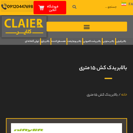
FA
09120447698
فروشگاه
آنلاین
بالابر قیچی
بالابر ستونی
بالابر پشت کامیونی
بالابر بوم لیفت
همسطح کننده
بالابر باری
ترولی گلخانه ای
بالابر یدک کش ۱۵ متری
خانه
/
بالابر یدک کش ۱۵ متری