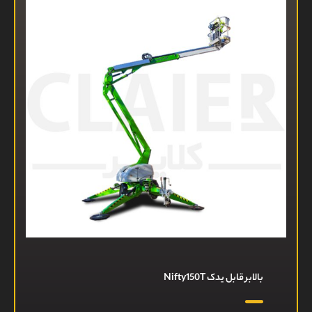
بالابر قابل یدک Nifty150T