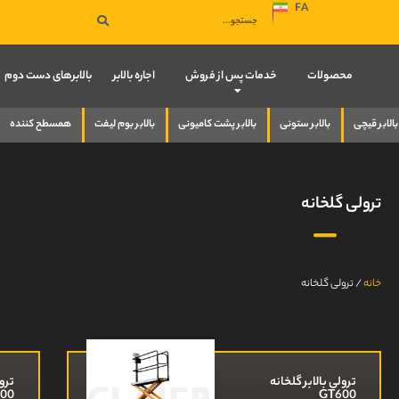
FA
صفحه نخست
محصولات
خدمات پس از فروش
اجاره بالابر
بالابرهای دست دوم
بالابر قیچی
بالابر ستونی
بالابر پشت کامیونی
بالابر بوم لیفت
همسطح کننده
ترولی گلخانه
خانه
/
ترولی گلخانه
ترولی بالابر گلخانه
ترول
00
GT600