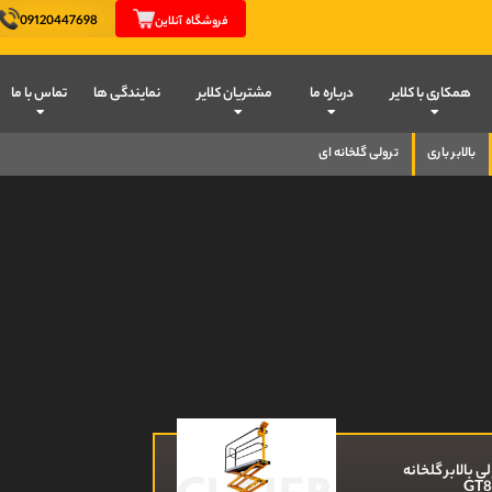
09120447698
فروشگاه آنلاین
همکاری با کلایر
درباره ما
مشتریان کلایر
نمایندگی ها
تماس با ما
بالابر باری
ترولی گلخانه ای
ی بالابر گلخانه
GT8