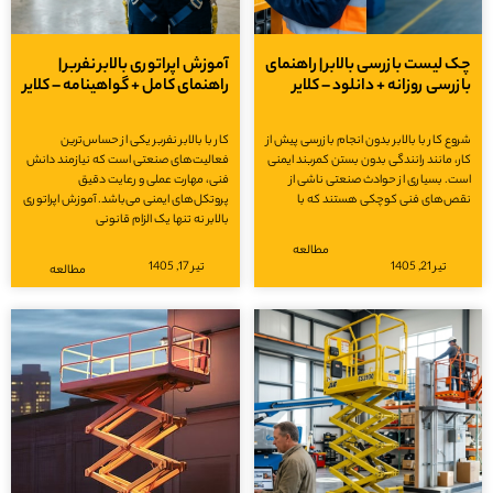
چک لیست بازرسی بالابر | راهنمای
آموزش اپراتوری بالابر نفربر |
بازرسی روزانه + دانلود – کلایر
راهنمای کامل + گواهینامه – کلایر
شروع کار با بالابر بدون انجام بازرسی پیش از
کار با بالابر نفربر یکی از حساس‌ترین
کار، مانند رانندگی بدون بستن کمربند ایمنی
فعالیت‌های صنعتی است که نیازمند دانش
است. بسیاری از حوادث صنعتی ناشی از
فنی، مهارت عملی و رعایت دقیق
نقص‌های فنی کوچکی هستند که با
پروتکل‌های ایمنی می‌باشد. آموزش اپراتوری
بالابر نه تنها یک الزام قانونی
مطالعه
تیر 21, 1405
تیر 17, 1405
مطالعه