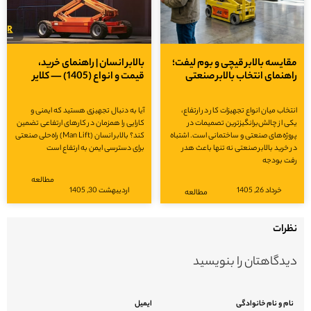
مقایسه بالابر قیچی و بوم لیفت؛
بالابر انسان | راهنمای خرید،
راهنمای انتخاب بالابر صنعتی
قیمت و انواع (1405) — کلایر
انتخاب میان انواع تجهیزات کار در ارتفاع،
آیا به دنبال تجهیزی هستید که ایمنی و
یکی از چالش‌برانگیزترین تصمیمات در
کارایی را همزمان در کارهای ارتفاعی تضمین
پروژه‌های صنعتی و ساختمانی است. اشتباه
کند؟ بالابر انسان (Man Lift) راه‌حلی صنعتی
در خرید بالابر صنعتی نه تنها باعث هدر
برای دسترسی ایمن به ارتفاع است
رفت بودجه
مطالعه
خرداد 26, 1405
اردیبهشت 30, 1405
مطالعه
نظرات
دیدگاهتان را بنویسید
نام و نام خانوادگی
ایمیل