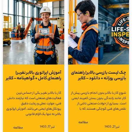
چک لیست بازرسی بالابر | راهنمای
آموزش اپراتوری بالابر نفربر |
بازرسی روزانه + دانلود – کلایر
راهنمای کامل + گواهینامه – کلایر
شروع کار با بالابر بدون انجام بازرسی پیش از
کار با بالابر نفربر یکی از حساس‌ترین
کار، مانند رانندگی بدون بستن کمربند ایمنی
فعالیت‌های صنعتی است که نیازمند دانش
است. بسیاری از حوادث صنعتی ناشی از
فنی، مهارت عملی و رعایت دقیق
نقص‌های فنی کوچکی هستند که با
پروتکل‌های ایمنی می‌باشد. آموزش اپراتوری
بالابر نه تنها یک الزام قانونی
مطالعه
تیر 21, 1405
تیر 17, 1405
مطالعه