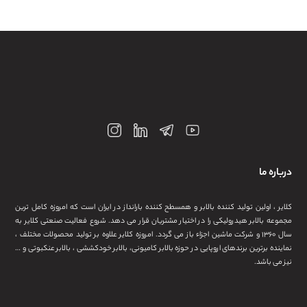
درباره ما
کلایر ، اولین تولید کننده بالابر و همسطح کننده بارانداز در ایران است که امروزه کامل ترین
مجموعه بالابر هیدرولیکی را در اختیار مشتریان قرار می دهد. شروع فعالیت صنعتی کلایر به
سال ۱۳۶۰ و شرکت ماشین اجزاء باز می گردد. امروزه کلایر علاوه بر تولید محصولات مختلف ،
نماینده برترین برندهای اروپایی در حوزه بالابر کامیونی، بالابر خودکششی ، بالابر عنکبوتی و …
نیز می باشد.