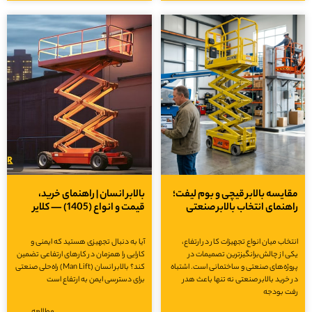
مقایسه بالابر قیچی و بوم لیفت؛
بالابر انسان | راهنمای خرید،
راهنمای انتخاب بالابر صنعتی
قیمت و انواع (1405) — کلایر
انتخاب میان انواع تجهیزات کار در ارتفاع،
آیا به دنبال تجهیزی هستید که ایمنی و
یکی از چالش‌برانگیزترین تصمیمات در
کارایی را همزمان در کارهای ارتفاعی تضمین
پروژه‌های صنعتی و ساختمانی است. اشتباه
کند؟ بالابر انسان (Man Lift) راه‌حلی صنعتی
در خرید بالابر صنعتی نه تنها باعث هدر
برای دسترسی ایمن به ارتفاع است
رفت بودجه
مطالعه