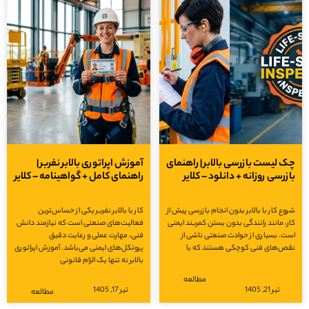
 لیست بازرسی بالابر | راهنمای
آموزش اپراتوری بالابر نفربر |
زرسی روزانه + دانلود – کلایر
راهنمای کامل + گواهینامه – کلایر
ع کار با بالابر بدون انجام بازرسی پیش از
کار با بالابر نفربر یکی از حساس‌ترین
، مانند رانندگی بدون بستن کمربند ایمنی
فعالیت‌های صنعتی است که نیازمند دانش
. بسیاری از حوادث صنعتی ناشی از
فنی، مهارت عملی و رعایت دقیق
ص‌های فنی کوچکی هستند که با
پروتکل‌های ایمنی می‌باشد. آموزش اپراتوری
بالابر نه تنها یک الزام قانونی
مطالعه
تیر 21, 1405
تیر 17, 1405
مطالعه