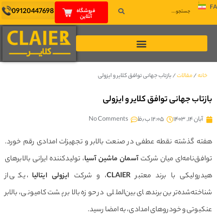
09120447698
فروشگاه
آنلاین
نه
/
مقالات
/
بازتاب جهانی توافق کلایر و ایزولی
تاب جهانی توافق کلایر و ایزولی
بان ۱۴, ۱۴۰۳
۱۲:۰۵ ب٫ظ
No Comments
ه گذشته نقطه عطفی در صنعت بالابر و تجهیزات امدادی رقم خورد.
ق‌نامه‌ای میان شرکت
آسمان ماشین آسیا
، تولیدکننده ایرانی بالابرهای
رولیکی با برند معتبر
CLAIER
، و شرکت
ایزولی ایتالیا
، یکی از
ته‌شده‌ترین برندهای بین‌المللی در حوزه بالابر پشت کامیونی، بالابر
وتی و خودروهای امدادی، به امضا رسید.