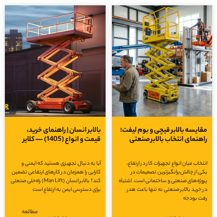
ایسه بالابر قیچی و بوم لیفت؛
بالابر انسان | راهنمای خرید،
هنمای انتخاب بالابر صنعتی
قیمت و انواع (1405) — کلایر
خاب میان انواع تجهیزات کار در ارتفاع،
آیا به دنبال تجهیزی هستید که ایمنی و
 از چالش‌برانگیزترین تصمیمات در
کارایی را همزمان در کارهای ارتفاعی تضمین
ژه‌های صنعتی و ساختمانی است. اشتباه
کند؟ بالابر انسان (Man Lift) راه‌حلی صنعتی
خرید بالابر صنعتی نه تنها باعث هدر
برای دسترسی ایمن به ارتفاع است
ت بودجه
مطالعه