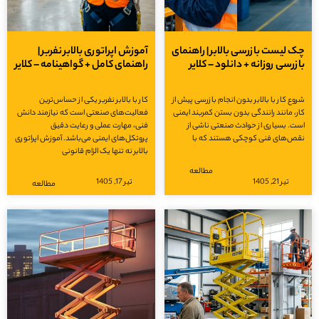
چک لیست بازرسی بالابر | راهنمای
آموزش اپراتوری بالابر نفربر |
بازرسی روزانه + دانلود – کلایر
راهنمای کامل + گواهینامه – کلایر
شروع کار با بالابر بدون انجام بازرسی پیش از
کار با بالابر نفربر یکی از حساس‌ترین
کار، مانند رانندگی بدون بستن کمربند ایمنی
فعالیت‌های صنعتی است که نیازمند دانش
است. بسیاری از حوادث صنعتی ناشی از
فنی، مهارت عملی و رعایت دقیق
نقص‌های فنی کوچکی هستند که با
پروتکل‌های ایمنی می‌باشد. آموزش اپراتوری
بالابر نه تنها یک الزام قانونی
مطالعه
تیر 21, 1405
تیر 17, 1405
مطالعه