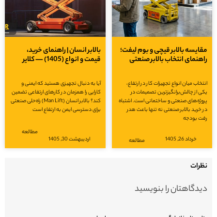
مقایسه بالابر قیچی و بوم لیفت؛
بالابر انسان | راهنمای خرید،
راهنمای انتخاب بالابر صنعتی
قیمت و انواع (1405) — کلایر
انتخاب میان انواع تجهیزات کار در ارتفاع،
آیا به دنبال تجهیزی هستید که ایمنی و
یکی از چالش‌برانگیزترین تصمیمات در
کارایی را همزمان در کارهای ارتفاعی تضمین
پروژه‌های صنعتی و ساختمانی است. اشتباه
کند؟ بالابر انسان (Man Lift) راه‌حلی صنعتی
در خرید بالابر صنعتی نه تنها باعث هدر
برای دسترسی ایمن به ارتفاع است
رفت بودجه
مطالعه
خرداد 26, 1405
اردیبهشت 30, 1405
مطالعه
نظرات
دیدگاهتان را بنویسید