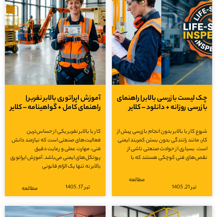
چک لیست بازرسی بالابر | راهنمای
آموزش اپراتوری بالابر نفربر |
بازرسی روزانه + دانلود – کلایر
راهنمای کامل + گواهینامه – کلایر
شروع کار با بالابر بدون انجام بازرسی پیش از
کار با بالابر نفربر یکی از حساس‌ترین
کار، مانند رانندگی بدون بستن کمربند ایمنی
فعالیت‌های صنعتی است که نیازمند دانش
است. بسیاری از حوادث صنعتی ناشی از
فنی، مهارت عملی و رعایت دقیق
نقص‌های فنی کوچکی هستند که با
پروتکل‌های ایمنی می‌باشد. آموزش اپراتوری
بالابر نه تنها یک الزام قانونی
مطالعه
تیر 21, 1405
تیر 17, 1405
مطالعه