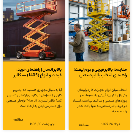
مقایسه بالابر قیچی و بوم لیفت؛
بالابر انسان | راهنمای خرید،
راهنمای انتخاب بالابر صنعتی
قیمت و انواع (1405) — کلایر
انتخاب میان انواع تجهیزات کار در ارتفاع،
آیا به دنبال تجهیزی هستید که ایمنی و
یکی از چالش‌برانگیزترین تصمیمات در
کارایی را همزمان در کارهای ارتفاعی تضمین
پروژه‌های صنعتی و ساختمانی است. اشتباه
کند؟ بالابر انسان (Man Lift) راه‌حلی صنعتی
در خرید بالابر صنعتی نه تنها باعث هدر
برای دسترسی ایمن به ارتفاع است
رفت بودجه
مطالعه
خرداد 26, 1405
اردیبهشت 30, 1405
مطالعه