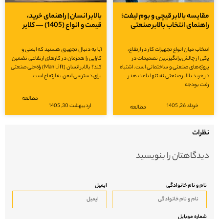
مقایسه بالابر قیچی و بوم لیفت؛
بالابر انسان | راهنمای خرید،
راهنمای انتخاب بالابر صنعتی
قیمت و انواع (1405) — کلایر
انتخاب میان انواع تجهیزات کار در ارتفاع،
آیا به دنبال تجهیزی هستید که ایمنی و
یکی از چالش‌برانگیزترین تصمیمات در
کارایی را همزمان در کارهای ارتفاعی تضمین
پروژه‌های صنعتی و ساختمانی است. اشتباه
کند؟ بالابر انسان (Man Lift) راه‌حلی صنعتی
در خرید بالابر صنعتی نه تنها باعث هدر
برای دسترسی ایمن به ارتفاع است
رفت بودجه
مطالعه
خرداد 26, 1405
اردیبهشت 30, 1405
مطالعه
نظرات
دیدگاهتان را بنویسید
نام و نام خانوادگی
ایمیل
شماره موبایل