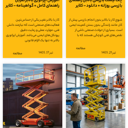
چک لیست بازرسی بالابر | راهنمای
آموزش اپراتوری بالابر نفربر |
بازرسی روزانه + دانلود – کلایر
راهنمای کامل + گواهینامه – کلایر
شروع کار با بالابر بدون انجام بازرسی پیش از
کار با بالابر نفربر یکی از حساس‌ترین
کار، مانند رانندگی بدون بستن کمربند ایمنی
فعالیت‌های صنعتی است که نیازمند دانش
است. بسیاری از حوادث صنعتی ناشی از
فنی، مهارت عملی و رعایت دقیق
نقص‌های فنی کوچکی هستند که با
پروتکل‌های ایمنی می‌باشد. آموزش اپراتوری
بالابر نه تنها یک الزام قانونی
مطالعه
تیر 21, 1405
تیر 17, 1405
مطالعه