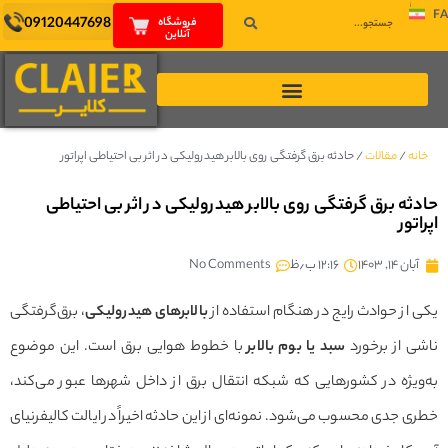
FA
09120447698
فروشگاه
آنلاین
خانه
/
مقالات
/
حادثه برق گرفتگی روی بالابر هیدرولیکی در اثر بی احتیاطی اپراتور
حادثه برق گرفتگی روی بالابر هیدرولیکی در اثر بی احتیاطی
اپراتور
آبان ۱۴, ۱۴۰۳
۱۲:۱۶ ب٫ظ
No Comments
یکی از حوادث رایج در هنگام استفاده از
بالابرهای هیدرولیکی
، برق‌گرفتگی
ناشی از برخورد
سبد یا بوم بالابر
با خطوط هوایی برق است. این موضوع
به‌ویژه در کشورهایی که شبکه انتقال برق از داخل شهرها عبور می‌کند،
خطری جدی محسوب می‌شود. نمونه‌ای از این حادثه اخیراً در ایالت کالیفرنیای