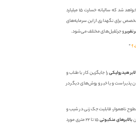
عدم نگهداری صحیح از درختان بیمار در انگلستان باعث به خطر افتادن برخی گونه‌ها و نابودی جنگل ها خواهد شد که سالیانه خسارت ۱۵ میلیارد
متخصص برای نگهداری از این سرمایه‌های
 نفربر
و جرثقیل‌های مختلف می‌­شود.
 ؟
”
لابر هیدرولیکی
را جایگزین کار با طناب و
ن پذیر است و یا خیر و روش‌های دیگر در
سطوح ناهموار، قابلیت جک زنی در شیب و
ن
بالابرهای عنکبوتی
۱۵ تا ۲۲ متری مورد