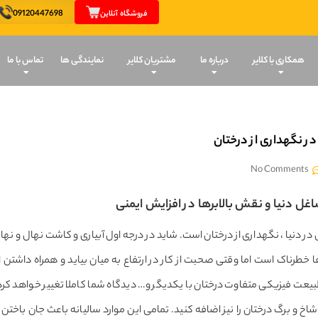
09120447698
فروشگاه آنلاین
همکاری با کلایر
درباره ما
مشتریان کلایر
نمایندگی ها
تماس با ما
ر نگهداری از درختان
No Comments
غل دنیا و نقش بالابرها در افزایش ایمنی
ر دنیا ، نگهداری از درختان است. شاید در درجه اول آبیاری و کاشت نهال و نه
خطرناک است اما وقتی صحبت از کار در ارتفاع به میان بیاید و همراه داشتن ابز
عت فیزیکی متفاوت درختان با یکدیگر و… دیدگاه شما کاملا تغییر خواهد کرد.
 و برگ درختان را نیز اضافه کنید. تمامی این موارد سالیانه باعث جان باختن تع