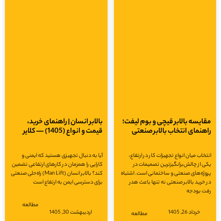
ایسه بالابر قیچی و بوم لیفت؛
بالابر انسان | راهنمای خرید،
هنمای انتخاب بالابر صنعتی
قیمت و انواع (1405) — کلایر
خاب میان انواع تجهیزات کار در ارتفاع،
آیا به دنبال تجهیزی هستید که ایمنی و
 از چالش‌برانگیزترین تصمیمات در
کارایی را همزمان در کارهای ارتفاعی تضمین
ژه‌های صنعتی و ساختمانی است. اشتباه
کند؟ بالابر انسان (Man Lift) راه‌حلی صنعتی
خرید بالابر صنعتی نه تنها باعث هدر
برای دسترسی ایمن به ارتفاع است
ت بودجه
مطالعه
خرداد 26, 1405
اردیبهشت 30, 1405
مطالعه