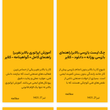
 لیست بازرسی بالابر | راهنمای
آموزش اپراتوری بالابر نفربر |
زرسی روزانه + دانلود – کلایر
راهنمای کامل + گواهینامه – کلایر
ع کار با بالابر بدون انجام بازرسی پیش از
کار با بالابر نفربر یکی از حساس‌ترین
، مانند رانندگی بدون بستن کمربند ایمنی
فعالیت‌های صنعتی است که نیازمند دانش
. بسیاری از حوادث صنعتی ناشی از
فنی، مهارت عملی و رعایت دقیق
ص‌های فنی کوچکی هستند که با
پروتکل‌های ایمنی می‌باشد. آموزش اپراتوری
بالابر نه تنها یک الزام قانونی
مطالعه
تیر 21, 1405
تیر 17, 1405
مطالعه