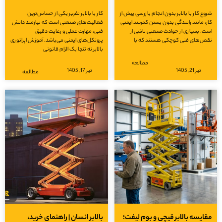
ع کار با بالابر بدون انجام بازرسی پیش از
کار با بالابر نفربر یکی از حساس‌ترین
، مانند رانندگی بدون بستن کمربند ایمنی
فعالیت‌های صنعتی است که نیازمند دانش
. بسیاری از حوادث صنعتی ناشی از
فنی، مهارت عملی و رعایت دقیق
ص‌های فنی کوچکی هستند که با
پروتکل‌های ایمنی می‌باشد. آموزش اپراتوری
بالابر نه تنها یک الزام قانونی
مطالعه
تیر 21, 1405
تیر 17, 1405
مطالعه
ایسه بالابر قیچی و بوم لیفت؛
بالابر انسان | راهنمای خرید،