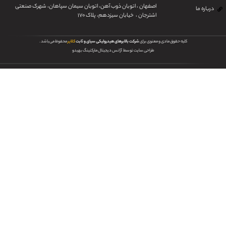
اصفهان ، اتوبان ذوب آهن، اتوبان سیمان سپاهان، شهرک صنعتی
باره ما
اشترجان ، خیابان سیزدهم، پلاک ۱۷۰
کلیه حقوق مادی و معنوی برای
شرکت بالابرهای هیدرولیکی سیای و ثابت
کلایر
محفوظ می‌باشد .
طراحی سایت توسط
آ
ژانس دیجیتال مارکتینگ بهیدو