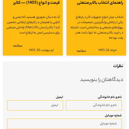
هنمای انتخاب بالابر صنعتی
قیمت و انواع (1405) — کلایر
خاب میان انواع تجهیزات کار در ارتفاع،
آیا به دنبال تجهیزی هستید که ایمنی و
 از چالش‌برانگیزترین تصمیمات در
کارایی را همزمان در کارهای ارتفاعی تضمین
ژه‌های صنعتی و ساختمانی است. اشتباه
کند؟ بالابر انسان (Man Lift) راه‌حلی صنعتی
خرید بالابر صنعتی نه تنها باعث هدر
برای دسترسی ایمن به ارتفاع است
ت بودجه
مطالعه
خرداد 26, 1405
اردیبهشت 30, 1405
مطالعه
رات
دگاهتان را بنویسید
م و نام خانوادگی
ایمیل
اره موبایل