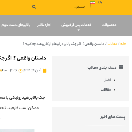
FA
صفحه نخست
محصولات
خدمات پس از فروش
اجاره بالابر
بالابرهای دست دوم
خانه
/
مقالات
/
داستان واقعی ؟! اگر جک بالابر در ارتفاع از کار بیفتد چه کنیم ؟
داستان واقعی ؟! اگر جک ب
دسته بندی مطالب
آبان ۱۴, ۱۴۰۳
۳:۰۶ ب٫ظ
اخبار
مقالات
جک بالابر هیدرولیکی
یا هما
ممکن است ظرفیت تحمل با
پست های اخیر
ان