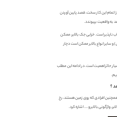
ز اتمام این کار سخت، قصد پایین آوردن
هد به واقعیت بپیوندد.
ناب ‌ناپذیر است. خرابی جک بالابر، ممکن
) و سایر انواع بالابر ممکن است دچار
ار حائز اهمیت است. در ادامه این مطلب
یم.
د ؟
 همچنین افرادی که روی زمین هستند، رخ
 واژگونی بالابر و …. اشاره کرد.