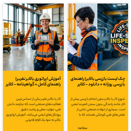
چک لیست بازرسی بالابر | راهنمای
آموزش اپراتوری بالابر نفربر |
بازرسی روزانه + دانلود – کلایر
راهنمای کامل + گواهینامه – کلایر
شروع کار با بالابر بدون انجام بازرسی پیش از
کار با بالابر نفربر یکی از حساس‌ترین
کار، مانند رانندگی بدون بستن کمربند ایمنی
فعالیت‌های صنعتی است که نیازمند دانش
است. بسیاری از حوادث صنعتی ناشی از
فنی، مهارت عملی و رعایت دقیق
نقص‌های فنی کوچکی هستند که با
پروتکل‌های ایمنی می‌باشد. آموزش اپراتوری
بالابر نه تنها یک الزام قانونی
مطالعه