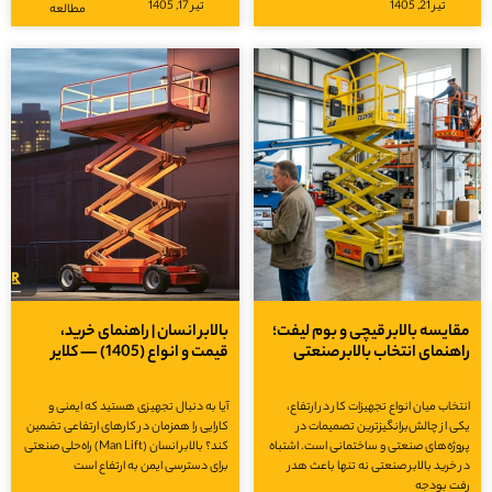
تیر 21, 1405
تیر 17, 1405
مطالعه
مقایسه بالابر قیچی و بوم لیفت؛
بالابر انسان | راهنمای خرید،
راهنمای انتخاب بالابر صنعتی
قیمت و انواع (1405) — کلایر
انتخاب میان انواع تجهیزات کار در ارتفاع،
آیا به دنبال تجهیزی هستید که ایمنی و
یکی از چالش‌برانگیزترین تصمیمات در
کارایی را همزمان در کارهای ارتفاعی تضمین
پروژه‌های صنعتی و ساختمانی است. اشتباه
کند؟ بالابر انسان (Man Lift) راه‌حلی صنعتی
در خرید بالابر صنعتی نه تنها باعث هدر
برای دسترسی ایمن به ارتفاع است
رفت بودجه