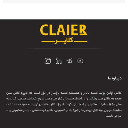
درباره ما
کلایر ، اولین تولید کننده بالابر و همسطح کننده بارانداز در ایران است که امروزه کامل ترین
مجموعه بالابر هیدرولیکی را در اختیار مشتریان قرار می دهد. شروع فعالیت صنعتی کلایر به
سال ۱۳۶۰ و شرکت ماشین اجزاء باز می گردد. امروزه کلایر علاوه بر تولید محصولات مختلف ،
نماینده برترین برندهای اروپایی در حوزه بالابر کامیونی، بالابر خودکششی ، بالابر عنکبوتی و …
نیز می باشد.