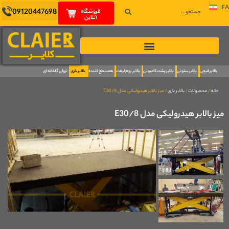
FA
09120447698
فروشگاه
آنلاین
بالابر قیچی
بالابر ستونی
بالابر پشت کامیونی
بالابر بوم لیفت
همسطح کننده
بالابر باری
ترولی گلخانه ای
خانه
/
محصولات
/
بالابر باری
/ میز بالابر هیدرولیکی مدل E30/8
میز بالابر هیدرولیکی مدل E30/8