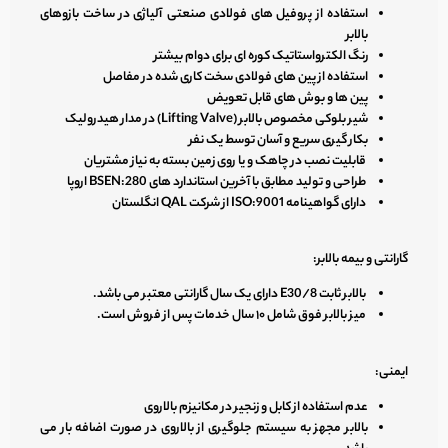
استفاده از پروفیل های فولادی صنعتی آلیاژی در ساخت بازوهای
بالابر
رنگ الکترواستاتیک کوره ای برای دوام بیشتر
استفاده از پین های فولادی سخت کاری شده در مفاصل
پین ها و بوش های قابل تعویض
شیر بلوکی مخصوص بالابر (Lifting Valve) در مدار هیدرولیک
بکار گیری سریع و آسان توسط یک نفر
قابلیت نصب در چاهک و یا روی زمین بسته به نیاز مشتریان
طراحی و تولید مطابق با آخرین استاندارد های BSEN:280 اروپا
دارای گواهینامه ISO:9001 از شرکت QAL انگلستان
گارانتی و بیمه بالابر:
بالابر ثابت E30/8 دارای یک سال گارانتی معتبر می باشد.
میز بالابر فوق شامل ۱۰ سال خدمات پس از فروش است.
ایمنی:
عدم استفاده از کابل و زنجیر در مکانیزم بالاروی
بالابر مجهز به سیستم جلوگیری از بالاروی در صورت اضافه بار می