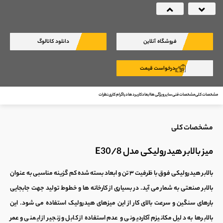
Next
Previous
فروشگاه آنلاین
دانلود کاتالوگ
درخواست قیمت
مشخصات کلی
مشخصات فنی
سایر ویژگی ها
ابعاد
کاربرد ها
دیاگرام کاری
نظرات
مشخصات کلی
میز بالابر هیدرولیکی مدل E30/8
بالابر هیدرولیکی فوق با ظرفیت ۳ تن و ابعاد بسته شده کم گزینه مناسبی به عنوان
بالابر صنعتی به شمار می آید. در بسیاری از کارخانه ها و خطوط تولید جهت جابجایی
بارهای سنگین و سرعت بالای کار از این میزهای هیدرولیک استفاده می شود. این
بالابرها به دلیل مکانیزم آکاردیونی و عدم استفاده از کابل و زنجیر از ایمنی و عمر