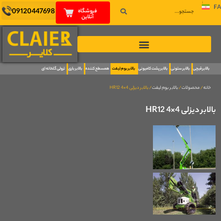
FA
09120447698
فروشگاه
آنلاین
بالابر قیچی
بالابر ستونی
بالابر پشت کامیونی
بالابر بوم لیفت
همسطح کننده
بالابر باری
ترولی گلخانه ای
خانه
/
محصولات
/
بالابر بوم لیفت
/ بالابر دیزلی HR12 4×4
بالابر دیزلی HR12 4×4