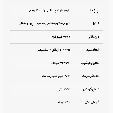
چرخ ها
فوم دار تو پر با گل درشت آفرودی
کنترل
از روی سکو و شاسی به صورت پروپورشنال
وزن بالابر
۳۴۷۰ کیلوگرم
ابعاد سبد
۱۱۰x۶۵ و ارتفاع ۱۱۰ سانتیمتر
بالاروی از شیب
۳۰٪ (۱۷ درجه)
حداکثر سرعت
۳/۷ کیلومتر بر ساعت
شعاع گردش
۴/۳ متر
گردش دکل
۳۶۰ درجه