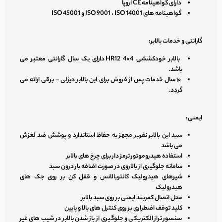
دارای گواهینامه CE اروپا
گواهینامه های ISO 9001 ، ISO 14001 و ISO 45001
گارانتی و خدمات بالابر:
بالابر خودکششی HR12 4×4 دارای یک سال گارانتی معتبر می
باشد.
۱۰ سال خدمات پس از فروش برای این بالابر دیزلی – برقی ارائه می
گردد.
ایمنی:
سبد این بالابر نفربر مجهز به حفاظ استاندارد و پوشش ضد لغزش
می باشد
استفاده هیدروموتور ترمز دار برای چرخ های بالابر
سامانه جلوگیری از بالاروی در صورت اضافه بار درون سبد
شیرهای هیدرولیک کانتربالانس و قفل کن بر روی جک های
هیدرولیک
محل اتصال کمربند ایمنی بر روی سبد بالابر
کلید توقف اضطراری بر روی کنترل های بالا و پایین
سنسور تراز الکتریکی و جلوگیری از باز شدن بالابر در شیب های غیر