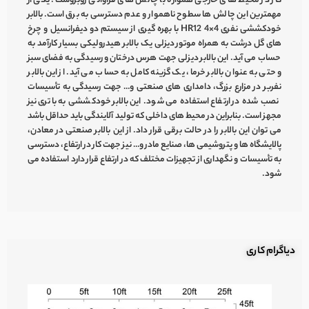
کار در محیط های خارجی همواره با چالش های فراوانی روبروست. یکی از
مهمترین این چالش ها سطوح ناهموار و عدم دسترسی به برق است. بالابر
خودکششی نفری HR12 4×4 با بهره گیری از سیستم دو دیفرانسیل و چرخ
های گل درشت به همراه موتور دیزلی یک بالابر هیدرولیکی بسیار کارآمد به
حساب می آید. این بالابر دیزلی جهت هرس درختان و رسیدگی به فضای سبز
و حتی به عنوان بالابر خرما، یک گزینه کامل به حساب می آید. از این بالابر
نفربر در مزارع بزرگ، دامداری های صنعتی و… جهت رسیدگی به تأسیسات
نصب شده در ارتفاع استفاده می شود. این بالابر خودکششی به باتری نیز
مجهز است. بنابراین در محیط های داخلی که تولید آلایندگی باید حداقل باشد
می توان این بالابر را در حالت برقی قرار داد. از این بالابر صنعتی در معادن،
پالایشگاه ها و پتروشیمی ها، صنایع مادر و… نیز جهت کار در ارتفاع، دسترسی
به تأسیسات و نگهداری از تجهیزات مختلف که در ارتفاع قرار دارد استفاده می
شود.
دیاگرام کاری