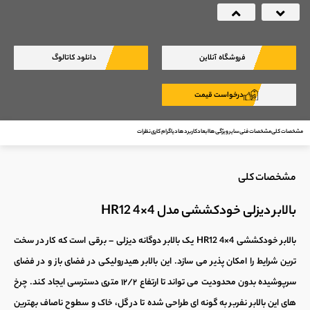
Next
Previous
فروشگاه آنلاین
دانلود کاتالوگ
درخواست قیمت
مشخصات کلی
مشخصات فنی
سایر ویژگی ها
ابعاد
کاربرد ها
دیاگرام کاری
نظرات
مشخصات کلی
بالابر دیزلی خودکششی مدل HR12 4×4
بالابر خودکششی
HR12 4×4 یک ب
الابر دوگانه دیزلی – برقی
است که کار در سخت
ترین شرایط را امکان پذیر می سازد. این
بالابر هیدرولیکی
در فضای باز و در فضای
سرپوشیده بدون محدودیت می تواند تا ارتفاع ۱۲/۲ متری دسترسی ایجاد کند. چرخ
های این
بالابر نفربر
به گونه ای طراحی شده تا در گل، خاک و سطوح ناصاف بهترین