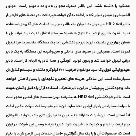
عملکرد را داشته باشد. این
بالابر متحرک
مجهز به دو عدد موتور است. موتور
الکتریکی و موتور دیزلی که در ادامه به آن خواهیم پرداخت. در محیط های خارجی از
بالابر HR12 4×4 می توان به عنوان یک
بالابر دیزلی
با قابلیت های آفرودی استفاده
نمود. قدرت بالاروی از شیب تا ۳۰٪ به همراه سیستم انتقال قدرت دو دیفرانسیل یا
همان چهار چرخ متحرک ، این بالابر خودکششی را به یک دستگاه منحصر به فرد تبدیل
نموده است. همچنین در محیط های داخلی و سرپوشیده این دستگاه به یک
بالابر
برقی
تبدیل خواهد شد و بدون تولید آلودگی و صدا قادر به انجام کار است.
بالابر
هیدرولیکی
فوق یک سبد دو نفره با ظرفیت ۲۰۰ کیلوگرم داشته و سیستم کنترل آن
بسیار ساده است. این سادگی هزینه های تعمیر و نگهداری را بسیار کاهش خواهد
داد. وجود کنترل پرپورشنال در این
بالابر متحرک
، استفاده از آن را دقیق و آسان نموده
است.
بالابر خودکششی
HR12 4×4 به پیشرفته ترین سیستم های ایمنی مجهز است
تا شرایط بسیار ایمن را برای اپراتور محیا سازد. این
بالابر نفربر
ساخت شرکت نیفتی لیفت
انگلستان است. این شرکت به ارائه جدید ترین تکنولوژی های پاک و تولید بالابرهای
بوم لیفت با دوام و کیفیت بالا شهرت دارد. کلایر نماینده رسمی این شرکت در ایران
است که محصولات آن را با یک سال گارانتی و ۱۰ سال خدمات پس از فروش در اختیار