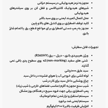
مجهز به ترمز هیدرولیکی در سیستم حرکتی
شیرهای هیدرولیک کانتربالانس و قفل کن بر روی سیلندرهای
هیدرولیکی
محل اتصال کمربند ایمنی بر روی سبد بالابر
کلید توقف اضطراری بر روی کنترل های بالا و پایین
مجهز به پمپ دستی اضطراری برای مواقع قطع برق یا اتمام شارژ
باتری
تجهیزات قابل سفارش:
ورژن هیبریدی باتری – دیزل – برق (R360HY)
شنی های سفید (non-marking) که روی سطوح ردی باقی نمی
گذارند
سبد عایق ۱۰۰۰ ولتی
لوله کشی برای خروجی آب یا هوای فشرده در داخل سبد
چراغ روشنایی داخل سبد برای کار در شب
شیب سنج مجهز به آلارم (مناسب فضاهای خارجی با شیب زیاد)
پمپ اضطراری برقی جهت فرود سریع در هنگام بروز مشکل
سیستم استقرار و تراز شدن تمام اتوماتیک
سیستم ایمنی ضد برخورد
افزایش ظرفیت بالابر تا ۳۰۰ کیلوگرم