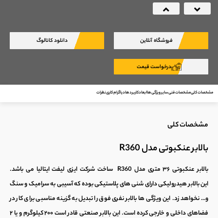
Next
Previous
فروشگاه آنلاین
دانلود کاتالوگ
درخواست قیمت
مشخصات کلی
مشخصات فنی
سایر ویژگی ها
ابعاد
کاربرد ها
دیاگرام کاری
نظرات
مشخصات کلی
بالابر عنکبوتی مدل R360
بالابر عنکبوتی ۳۶ متری
مدل R360 ساخت شرکت ایزی لیفت ایتالیا می باشد.
این
بالابر هیدرولیکی
دارای شنی های پلاستیکی بوده که آسیبی به سرامیک و سنگ
و… نخواهد زد. این ویژگی ها ب
الابر نفری
فوق را تبدیل به گزینه مناسبی برای کار در
فضاهای داخلی و خارجی کرده است. این بالابر صنعتی قادر است ۲۰۰ کیلوگرم و یا ۲