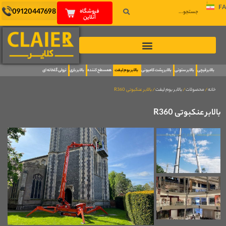
FA
09120447698
فروشگاه
آنلاین
بالابر قیچی
بالابر ستونی
بالابر پشت کامیونی
بالابر بوم لیفت
همسطح کننده
بالابر باری
ترولی گلخانه ای
خانه
/
محصولات
/
بالابر بوم لیفت
/ بالابر عنکبوتی R360
بالابر عنکبوتی R360