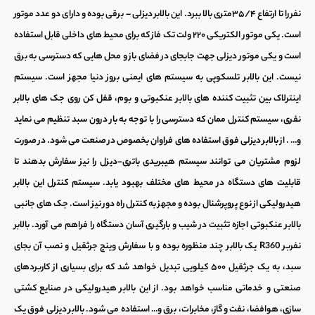
نفر را تا ارتفاع ۳۵/۴متری بالا ببرد. این
بالابر
دیزلی – برقی
بوده و دارای دو عدد موتور
است. یکی موتور الکتریکی ۲۲۰ ولت تک فاز که برای محیط های داخلی قابل استفاده
است و یکی
موتور دیزلی
جهت جابجای در فضای باز و محل هایی که دسترسی به برق
نیست. این
بالابر تلسکوپی
به سیستم های ایمنی بروز دنیا مجهز است. سیستم
اینترلاک بین تثبیت کننده های
بالابر عنکبوتی
و بوم، قفل کن روی جک های
بالابر
نفری
، سیستم کنترل ممان که دسترسی را با توجه به بار درون سبد تنظیم می نماید
و… . از
بالابر دیزلی
فوق استفاده های فراوان بخصوص در صنعت می شود. در صورت
لزوم مشتریان می توانند سیستم هیبریدی باتری-دیزل را نیز سفارش بدهند تا
قابلیت های دستگاه در محیط های مختلف بهبود یابد. سیستم کنترل این
بالابر
هیدرولیکی
از نوع پروپرشنال بوده و مجهز به کنترل راه دور نیز است. جک های جانبی
بالابر عنکبوتی
اجازه تثبیت در شیب و بارگیری آسان دستگاه را فراهم می آورد.
بالابر
نفربر
R360 یک بالابر چند منظوره بوده و با سفارش وینچ جرثقیل و نصب آن بجای
سبد، به یک جرثقیل ۵۰۰ کیلویی تبدیل خواهد شد که برای بسیاری از کاربردهای
صنعتی و خدماتی مناسب خواهد بود. از این
بالابر هیدرولیکی
در صنایع کشتی
سازی، هوافضا، نفت و گاز، مخابرات، برق و… استفاده می شود.
بالابر دیزلی
فوق یک