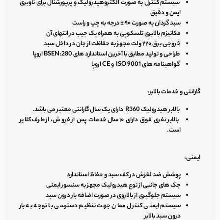
سیستم کنترل به صورت الکتروهیدرولیک و پرپورشنال برای ناوبری
ایمن و دقیق
سبد گردان به صورت ۹۰ ± درجه به چپ و راست
مکانیزم بالابری تلسکوپی به همراه یک جیب در انتهای آن
خروجی برق ۲۲۰ ولت مجهز به حفاظت از جان در داخل سبد
طراحی و تولید مطابق با آخرین استاندارد های BSEN:280 اروپا
گواهینامه های ISO 9001 و CE اروپا
گارانتی و خدمات بالابر:
بالابر هیدرولیک R360 دارای یک سال گارانتی معتبر می باشد.
بالابر نفری فوق دارای ۱۰ سال خدمات پس از فروش، از طرف کلایر
است.
ایمنی:
پوشش ضد لغزش در کف سبد و حفاظ استاندارد
جک های جانبی از نوع هیدرولیک مجهز به سنسور ایمنی
سیستم جلوگیری از بالاروی در صورت اضافه بار درون سبد
سیستم ایمنی کنترل ممان جهت تنظیم دسترسی با توجه به بار
درون سبد بالابر