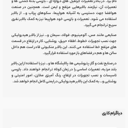
نام برد. در بنادر تعمیرات جرثقیل های دروازه ای ، بازرسی بدنه کشتی ها و
تعمیرات آن، نیازمند بالابرهایی مرتفع و ایمن است. همچنین در صنعت
هوافضا جهت دسترسی به آشیانه هواپیما، سکوهای پرتاب و… از
بالابر
استفاده می شود. تعمیرات و بازرسی خود هواپیما نیز به کمک
بالابر نفری
سریع تر انجام می گیرد.
صنایعی مانند مس، آلومینیوم، فولاد، سیمان و… نیز از
بالابر هیدرولیکی
جهت نصب تجهیزات خطوط، اطفاء حریق، روشنایی، کار در ارتفاع در قسمت
های مرتفع خط استفاده می کنند. این
بالابر عنکبوتی
قادر است هم داخل
سالن ها و هم در فضاهای باز مورد استفاده قرار گیرد.
در صنایع نفت و گاز، پتروشیمی ها، پالایشگاه ها و… نیز با استفاده از این
بالابر
بلند مرتبه
، تعمیرات اساسی را در زمان کوتاه تر انجام خواهند داد. بازرسی
تاسیسات و نصب تجهیزات در ارتفاع، رنگ آمیزی مخازن، امور امنیتی و
روشنایی و… به کمک این
بالابر هیدرولیکی
در ایمنی کامل انجام خواهد شد.
دیاگرام کاری