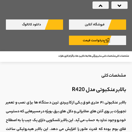
Next
Previous
فروشگاه آنلاین
دانلود کاتالوگ
درخواست قیمت
مشخصات کلی
مشخصات فنی
سایر ویژگی ها
ابعاد
کاربرد ها
دیاگرام کاری
نظرات
مشخصات کلی
بالابر عنکبوتی مدل R420
بالابر عنکبوتی
۴۱ متری فوق یکی از کاربردی ترین دستگاه ها برای نصب و تعمیر
تجهیزات بر روی آنتن های مخابراتی و دکل های برق بویژه در مسیرهایی که دسترسی
خودرو وجود ندارد به حساب می آید. این
بالابر تلسکوپی
دارای یک جیب یا به اصطلاح
فلای بوم بوده که قدرت مانور را افزایش می دهد. این
بالابر هیدرولیکی
ساخت