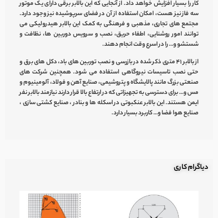
کار را بسیار افزایش خواهد داد. از آنجایی که این
بالابر برقی
دارای یک موتور
سه فاز نیز هست، امکان استفاده از آن در فضای سرپوشیده نیز وجود دارد.
مجتمع های تجاری، مذهبی و فرهنگی به کمک این
بالابر هیدرولیکی
می
توانند امور روشنایی، اطفاء حریق، نصب و سرویس دوربین ها، نظافت و
شستشو و… را در اسرع وقت انجام دهند.
از
بالابر ۴۱ متری
ذکر شده در بازرسی و نصب توربین های باد، دکل های برق و
حتی نصب تاسیسات نیروگاهی استفاده می شود. همچنین شرکت های
صنعتی بزرگ مانند پالایشگاه و پتروشیمی، صنایع آهن و فولاد، آلومینیوم و
مس و… برای دسترسی به تجهیزاتی که در ارتفاع بالا قرار دارند نیازمند
بالابر نفر
ایمن هستند. این
بالابر عنکبوتی
در اسکله ها و بنادر ، صنایع کشتی سازی ،
صنایع هوا فضا و… کاربرد بسیار دارد.
دیاگرام کاری