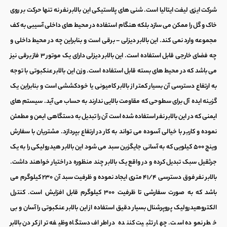
شرکت ایزی لیفت ایتالیا است. شنی های پلاستیکی این
بالابر نفر
نه تنها حرکت بر روی
خاک و گل را ممکن می سازد بلکه هنگام استفاده در محیط های داخلی آسیبی به کف
مجموعه وارد نمی کند. این بالابر دیزلی – برقی است و بنابراین چه در محیط داخلی و
چه فضای خارجی قابل استفاده است. این
بالابر دیزلی
دارای یک موتور ۳ فاز
برقی
نیز
می باشد که در محیط های بسته قابل استفاده است. وزن این
بالابر عنکبوتی
با توجه
به ارتفاع دسترسی آن بسیار کمتر از بالابر کامیونی یا خودکششی است و بنابراین یک
گزینه ایده آل برای سطوحی که مقاومت بالایی ندارند به حساب می آید. سیستم های
ایمنی که در این
بالابر نفر
استفاده شده است آن را تبدیل به دستگاهی ایمن و مطمئن
نموده و کاربر با خیالی آسوده می تواند به کار در ارتفاع بپردازد. مشتریان با سفارش
وینچ ۵۰۰ کیلویی که به آسانی جایگزین سبد می شود این بالابر هیدرولیکی را به یک
جرثقیل سبک تبدیل کرده و در واقع یک بالابر چند منظوره در اختیار خواهند داشت.
بالابر نفر
فوق دسترسی ۴۱/۴ متری ایجاد نموده و ظرفیت سبد آن ۲۳۰ کیلوگرم می
باشد که به صورت سفارشی تا ظرفیت ۳۰۰ کیلوگرم قابل افزایش است. کنترل
الکتروهیدرولیک پروپرشنال بسیار دقیق استفاده از این
بالابر عنکبوتی
را آسان و بی
خطر نموده است. چهار تثبیت کننده در اطراف دستگاه وظیفه تراز کردن بالابر