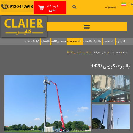
FA
09120447698
فروشگاه
آنلاین
بالابر قیچی
بالابر ستونی
بالابر پشت کامیونی
بالابر بوم لیفت
همسطح کننده
بالابر باری
ترولی گلخانه ای
خانه
/
محصولات
/
بالابر بوم لیفت
/ بالابر عنکبوتی R420
بالابر عنکبوتی R420