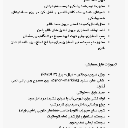
درون سبد بالابر
مجهز به ترمز هیدرولیکی در سیستم حرکتی
شیرهای هیدرولیک کانتربالانس و قفل کن بر روی سیلندرهای
هیدرولیکی
محل اتصال کمربند ایمنی بر روی سبد بالابر
کلید توقف اضطراری بر روی کنترل های بالا و پایین
پمپ اضطراری برقی جهت فرود سریع در هنگام بروز مشکل
مجهز به پمپ دستی اضطراری برای مواقع قطع برق یا اتمام شارژ
باتری
تجهیزات قابل سفارش:
ورژن هیبریدی باتری – دیزل – برق (R420HY)
شنی های سفید (non-marking) که روی سطوح ردی باقی نمی
گذارند
سبد عایق ۱۰۰۰ ولتی
لوله کشی برای خروجی آب یا هوای فشرده در داخل سبد
چراغ روشنایی داخل سبد برای کار در شب
شیب سنج مجهز به آلارم (مناسب فضاهای خارجی با شیب زیاد)
سیستم استقرار و تراز شدن تمام اتوماتیک
سیستم ایمنی ضد برخورد