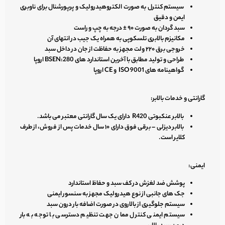
سیستم کنترل به صورت الکتروهیدرولیک و پرپورشنال برای ناوبری
ایمن و دقیق
سبد گردان به صورت ۹۰ ± درجه به چپ و راست
مکانیزم بالابری تلسکوپی به همراه یک جیب در انتهای آن
خروجی برق ۲۲۰ ولت مجهز به حفاظت از جان در داخل سبد
طراحی و تولید مطابق با آخرین استاندارد های BSEN:280 اروپا
گواهینامه های ISO 9001 و CE اروپا
گارانتی و خدمات بالابر:
بالابر عنکبوتی R420 دارای یک سال گارانتی معتبر می باشد.
بالابر دیزلی – برقی فوق دارای ۱۰ سال خدمات پس از فروش، از طرف
کلایر است.
ایمنی:
پوشش ضد لغزش در کف سبد و حفاظ استاندارد
جک های جانبی از نوع هیدرولیک مجهز به سنسور ایمنی
سیستم جلوگیری از بالاروی در صورت اضافه بار درون سبد
سیستم ایمنی کنترل ممان جهت تنظیم دسترسی با توجه به بار