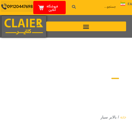
FA
09120447698
فروشگاه
آنلاین
اخبار و مقالات
خانه
/
بالابر سیار