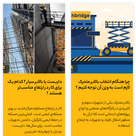
چرا هنگام انتخاب بالابر متحرک
داربست یا بالابر سیار ؟ کدام یک
لازم است به وزن آن توجه کنیم ؟
برای کار در ارتفاع مناسب‌تر
هستند ؟
بالابر متحرک یکی از تجهیزات مهم و
کاربردی در کارگاه‌های صنعتی و انواع
کار در ارتفاع مستلزم تمرکز شدید بر روی
پروژه‌های خدماتی است که از آن به
مسئله‌ی ایمنی است. اصلی‌ترین مسئله
منظور انتقال افراد و تجهیزات به ارتفاع
در حفظ ایمنی کارگران، داشتن تجهیزات
استفاده
مناسب است. برای سال‌ها، داربست،
نردبان یا چهارپایه، امن‌ترین