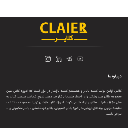
درباره ما
کلایر ، اولین تولید کننده بالابر و همسطح کننده بارانداز در ایران است که امروزه کامل ترین
مجموعه بالابر هیدرولیکی را در اختیار مشتریان قرار می دهد. شروع فعالیت صنعتی کلایر به
سال ۱۳۶۰ و شرکت ماشین اجزاء باز می گردد. امروزه کلایر علاوه بر تولید محصولات مختلف ،
نماینده برترین برندهای اروپایی در حوزه بالابر کامیونی، بالابر خودکششی ، بالابر عنکبوتی و …
نیز می باشد.