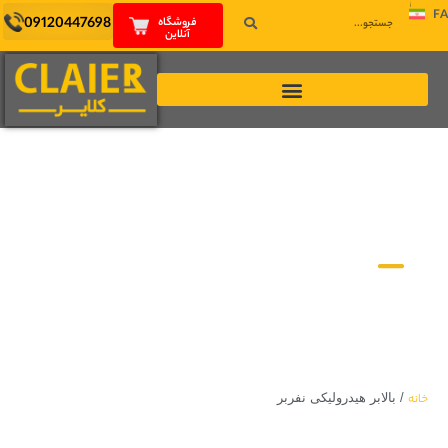
FA
09120447698
فروشگاه
آنلاین
اخبار و مقالات
خانه
/
بالابر هیدرولیکی نفربر