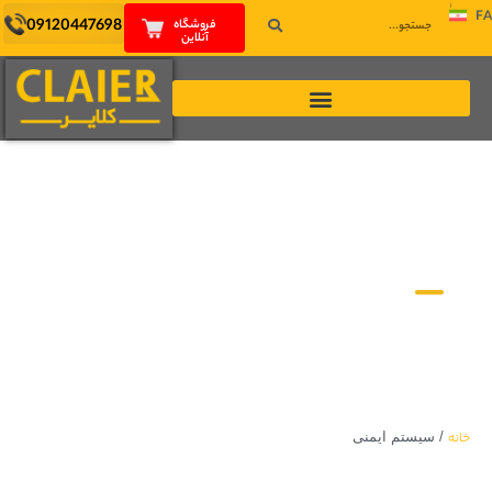
FA
09120447698
فروشگاه
آنلاین
اخبار و مقالات
خانه
/
سیستم ایمنی