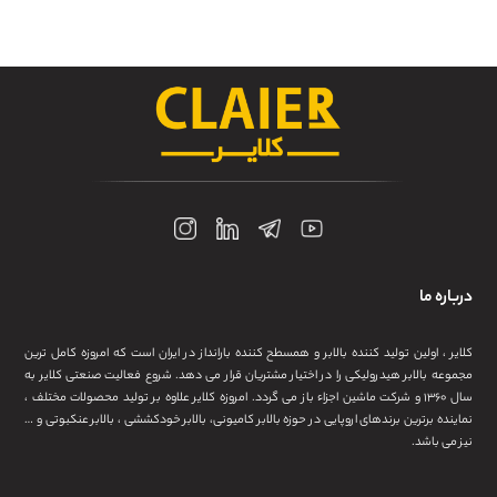
درباره ما
کلایر ، اولین تولید کننده بالابر و همسطح کننده بارانداز در ایران است که امروزه کامل ترین
مجموعه بالابر هیدرولیکی را در اختیار مشتریان قرار می دهد. شروع فعالیت صنعتی کلایر به
سال ۱۳۶۰ و شرکت ماشین اجزاء باز می گردد. امروزه کلایر علاوه بر تولید محصولات مختلف ،
نماینده برترین برندهای اروپایی در حوزه بالابر کامیونی، بالابر خودکششی ، بالابر عنکبوتی و …
نیز می باشد.