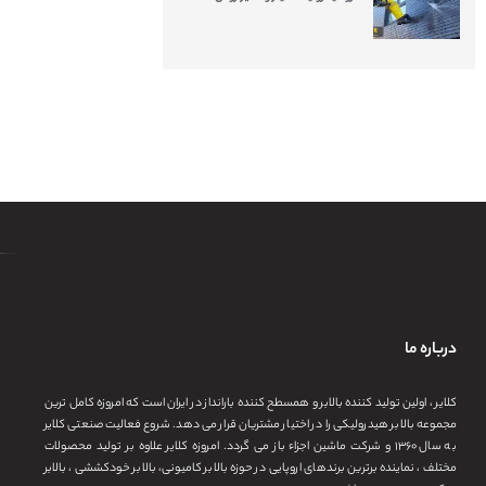
درباره ما
کلایر ، اولین تولید کننده بالابر و همسطح کننده بارانداز در ایران است که امروزه کامل ترین
مجموعه بالابر هیدرولیکی را در اختیار مشتریان قرار می دهد. شروع فعالیت صنعتی کلایر
به سال ۱۳۶۰ و شرکت ماشین اجزاء باز می گردد. امروزه کلایر علاوه بر تولید محصولات
مختلف ، نماینده برترین برندهای اروپایی در حوزه بالابر کامیونی، بالابر خودکششی ، بالابر