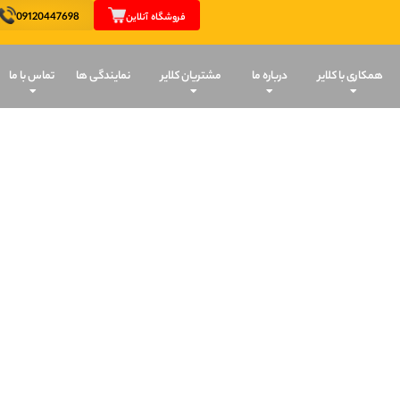
09120447698
فروشگاه آنلاین
همکاری با کلایر
درباره ما
مشتریان کلایر
نمایندگی ها
تماس با ما