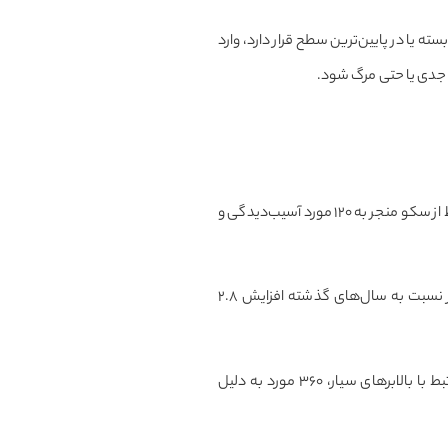
سته یا در پایین‌ترین سطح قرار دارد، وارد
ب جدی یا حتی مرگ شود.
)، از میان ۱۱۷ حادثه گزارش‌شده، سقوط از سکو منجر به ۱۲۰ مورد آسیب‌دیدگی و
در سال ۲۰۲۳، ۴۶ مورد سقوط از سکوی بالابر گزارش شده که منجر به ۳۶ مورد مرگ شده است. این آمار نسبت به سال‌های گذشته افزایش ۲.۸
مطالعه‌ای در ایالات متحده نشان می‌دهد که بین سال‌های ۲۰۱۱ تا ۲۰۱۴، از مجموع ۱٬۳۸۰ آسیب‌دیدگی مرتبط با بالابرهای سیار، ۳۶۰ مورد به دلیل