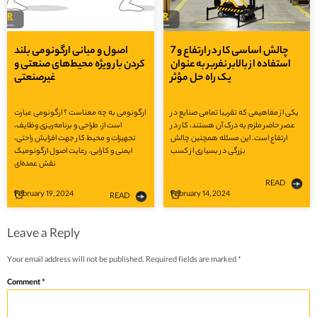
7 چالش‌ اساسی کار در ارتفاع و
اصول و مبانی ارگونومی بلند
استفاده از بالابر نفربر به عنوان
کردن بار ویژه محیط‌های صنعتی و
یک راه حل مؤثر
غیرصنعتی
یکی از مفاهیمی که تقریبا تمامی صنایع در
ارگونومی به چه معناست ؟ ارگونومی عبارت
عصر حاضر ملزم به درک آن هستند، کار در
است از، طراحی و برنامه‌ریزی وظایف،
ارتفاع است. این مسئله همچنین چالش
تجهیزات و محیط کار جهت افزایش راحتی،
بزرگی در بسیاری از کسب
ایمنی و کارایی. رعایت اصول ارگونومیک
نقش عمده‌ای
READ
February 19, 2024
February 14, 2024
READ
Leave a Reply
Your email address will not be published.
Required fields are marked
*
Comment
*