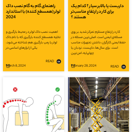
داربست یا بالابر سیار ؟ کدام یک
راهنمای گام به گام نصب داک
برای کار در ارتفاع مناسب‌تر
لولر (همسطح کننده) با استاندارد
هستند ؟
2024
کار در ارتفاع مستلزم تمرکز شدید بر روی
اهمیت نصب داک لولر در محیط بارگیری و
مسئله‌ی ایمنی است. اصلی‌ترین مسئله در
تخلیه همسطح کننده بارگیری که با نام داک
حفظ ایمنی کارگران، داشتن تجهیزات مناسب
لولر یا رمپ بارگیری هم شناخته می‌شود،
است. برای سال‌ها، داربست، نردبان یا
یکی از ابزارهای اساسی در
چهارپایه، امن‌ترین
READ
March 8, 2024
February 28, 2024
READ