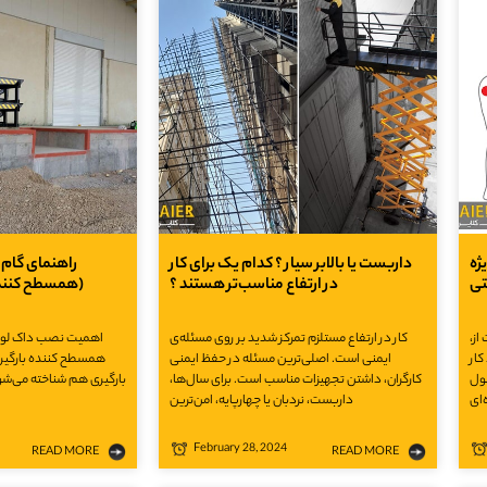
ژه
داربست یا بالابر سیار ؟ کدام یک برای کار
راهنمای گام 
تی
در ارتفاع مناسب‌تر هستند ؟
(همسطح کننده) ب
از،
کار در ارتفاع مستلزم تمرکز شدید بر روی مسئله‌ی
اهمیت نصب داک لولر 
کار
ایمنی است. اصلی‌ترین مسئله در حفظ ایمنی
همسطح کننده بارگیری ک
صول
کارگران، داشتن تجهیزات مناسب است. برای سال‌ها،
بارگیری هم شناخته می‌شود
ای
داربست، نردبان یا چهارپایه، امن‌ترین
February 28, 2024
READ MORE
READ MORE