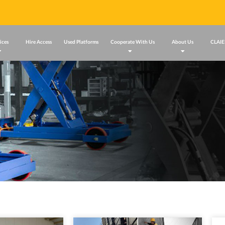
ices
Hire Access
Used Platforms
Cooperate With Us
About Us
CLAIE