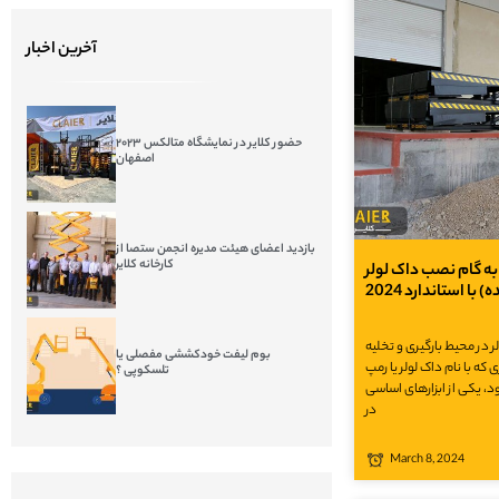
آخرین اخبار
حضور کلایر در نمایشگاه متالکس ۲۰۲۳
اصفهان
بازدید اعضای هیئت مدیره انجمن ستصا از
کارخانه کلایر
به گام نصب داک لولر
ا استاندارد 2024
در محیط بارگیری و تخلیه
بوم لیفت خودکششی مفصلی یا
ه با نام داک لولر یا رمپ
تلسکوپی ؟
، یکی از ابزارهای اساسی
در
March 8, 2024