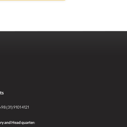
ts
+98 (31) 9101 4121
ry and Head quarter: