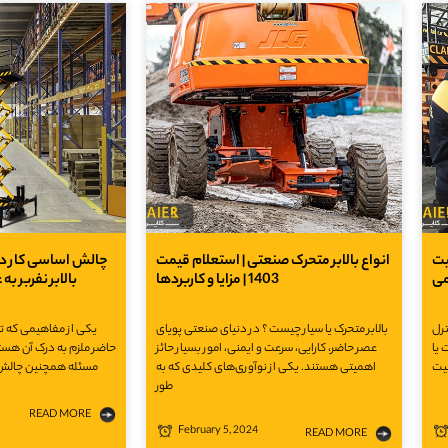
Qua)
انواع بالابر متحرک صنعتی | استعلام قیمت
1403 | مزایا و کاربردها
بالابر نفربر به
ترل
بالابر متحرک یا سیار چیست ؟ در دنیای صنعتی پویای
یکی از مفاهیمی که تق
ه به اختصار QC هم
عصر حاضر، کارایی، سرعت و ایمنی، امور بسیار حائز
حاضر ملزم به درک آن هستند
لیت
اهمیتی هستند. یکی از نوآوری‌های کلیدی که به
مسئله همچنین چالش 
طور
READ MORE
February 5, 2024
READ MORE