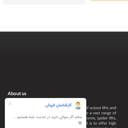
About us
CLAIER is the first and largest manufacturer of scissor lifts and
dock levelers in Iran which currently provides a vast range of
lifting machines such as truck mounted platforms, spider lifts,
boom lifts and green house trollies. Our goal is to offer high