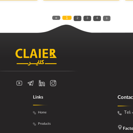
«
1
2
3
4
»
Contac
Links
Tel: 
Home
Products
Facto