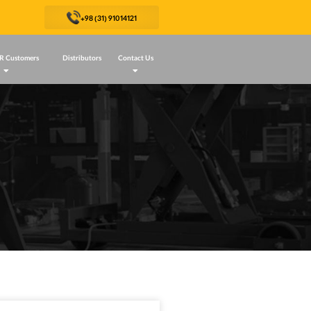
+98 (31) 91014121
R Customers
Distributors
Contact Us