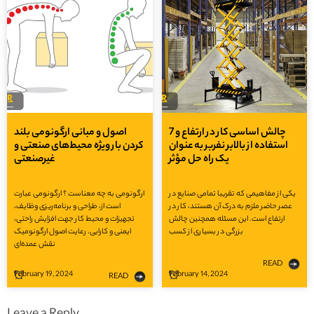
7 چالش‌ اساسی کار در ارتفاع و
اصول و مبانی ارگونومی بلند
استفاده از بالابر نفربر به عنوان
کردن بار ویژه محیط‌های صنعتی و
یک راه حل مؤثر
غیرصنعتی
یکی از مفاهیمی که تقریبا تمامی صنایع در
ارگونومی به چه معناست ؟ ارگونومی عبارت
عصر حاضر ملزم به درک آن هستند، کار در
است از، طراحی و برنامه‌ریزی وظایف،
ارتفاع است. این مسئله همچنین چالش
تجهیزات و محیط کار جهت افزایش راحتی،
بزرگی در بسیاری از کسب
ایمنی و کارایی. رعایت اصول ارگونومیک
نقش عمده‌ای
READ
February 19, 2024
February 14, 2024
READ