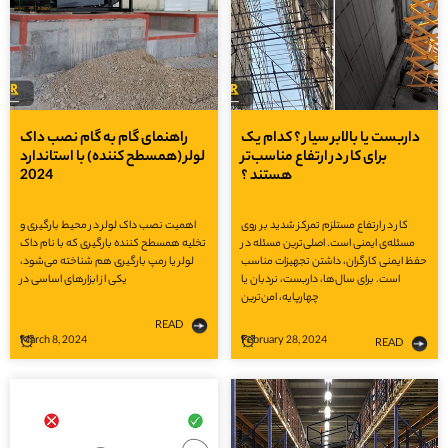
داربست یا بالابر سیار ؟ کدام یک
راهنمای گام به گام نصب داک
برای کار در ارتفاع مناسب‌تر
لولر (همسطح کننده) با استاندارد
هستند ؟
2024
کار در ارتفاع مستلزم تمرکز شدید بر روی
اهمیت نصب داک لولر در محیط بارگیری و
مسئله‌ی ایمنی است. اصلی‌ترین مسئله در
تخلیه همسطح کننده بارگیری که با نام داک
حفظ ایمنی کارگران، داشتن تجهیزات مناسب
لولر یا رمپ بارگیری هم شناخته می‌شود،
است. برای سال‌ها، داربست، نردبان یا
یکی از ابزارهای اساسی در
چهارپایه، امن‌ترین
READ
March 8, 2024
February 28, 2024
READ